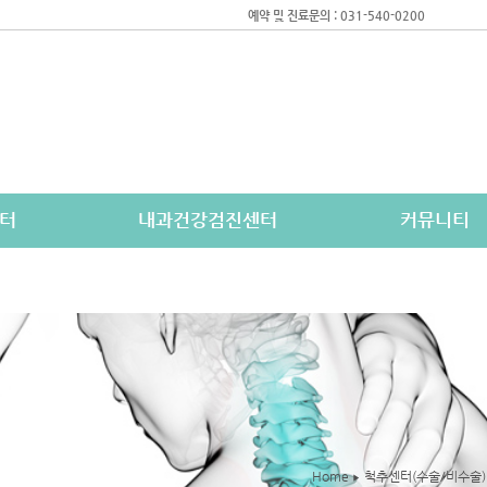
예약 및 진료문의 : 031-540-0200
터
내과건강검진센터
커뮤니티
Home
척추센터(수술/비수술
▶