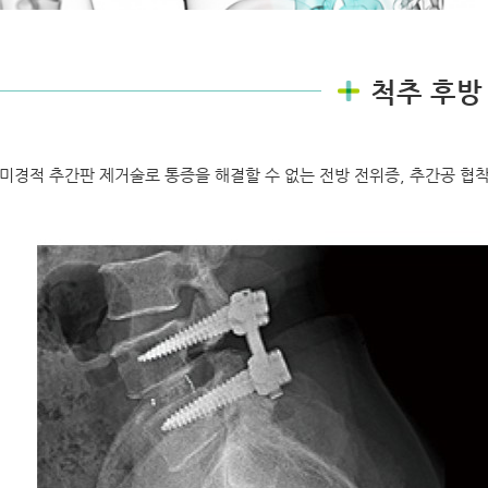
척추 후방 
미경적 추간판 제거술로 통증을 해결할 수 없는 전방 전위증, 추간공 협착