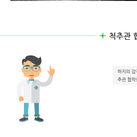
척추관 
하지의 감
추관 협착