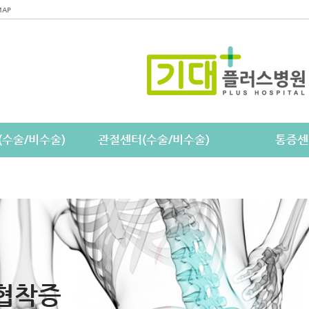
MAP
(수술/비수술)
관절센터(수술/비수술)
통증센
협착증